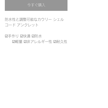
今すぐ購入
防水性と調整可能なカウリー シェル
コード アンクレット
☑︎手作り ☑︎快適 ☑︎防水
☑︎軽量 ☑︎非アレルギー性 ☑︎耐久性
▪︎ 素材 : ポリエステルコーディング
1mm、カウリーシェルサイズ15mm～
18mm
返品とポリシー
返品・交換は喜んで承ります
運送
以内にご連絡ください: 配達から 14
日以内