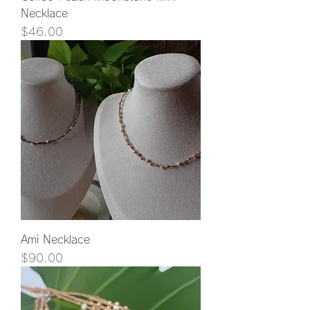
Necklace
価格
$46.00
Ami Necklace
価格
$90.00