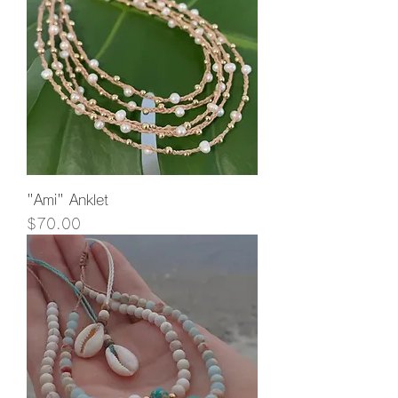
"Ami" Anklet
価格
$70.00