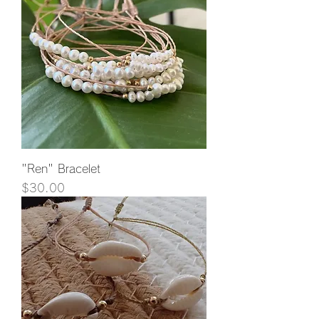
"Ren" Bracelet
価格
$30.00