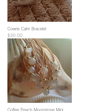
Cowrie Calm Bracelet
価格
$30.00
Coffee Peach Moonstone Mini