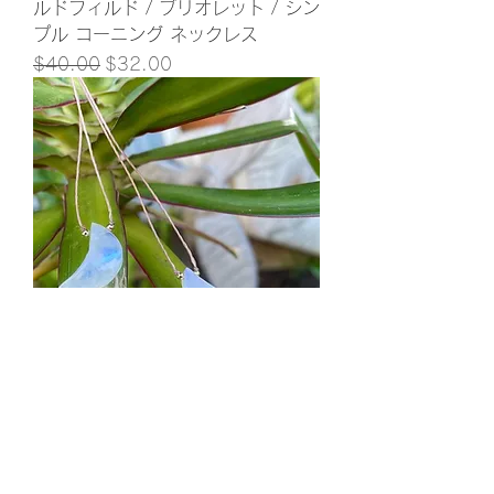
ルドフィルド / ブリオレット / シン
プル コーニング ネックレス
通常価格
セール価格
$40.00
$32.00
レインボー ムーンストーン、モス
レインボー ムーンストーン / 月と
星の形 / 14k ゴールド フィレ
価格
$40.00