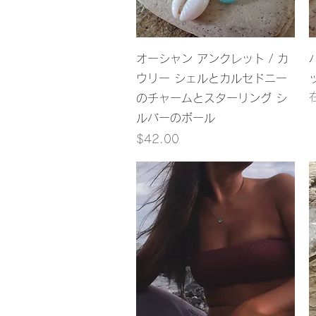
クイックビュー
オーシャン アンクレット / カ
ウリー シェルとカルセドニー
のチャームとスターリング シ
ルバーのボール
価格
$42.00