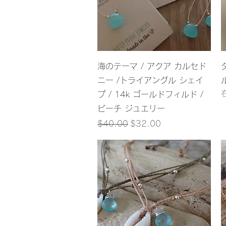
クイックビュー
海のテーマ / アクア カルセド
ニー /トライアングル シェイ
プ / 14k ゴールドフィルド /
ビーチ ジュエリー
通常価格
セール価格
$40.00
$32.00