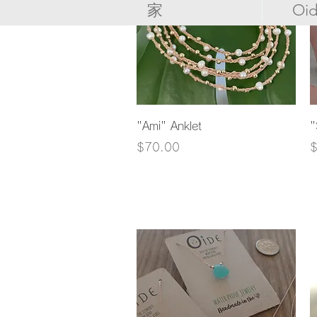
家
Oi
クイックビュー
"Ami" Anklet
"
価格
$70.00
$