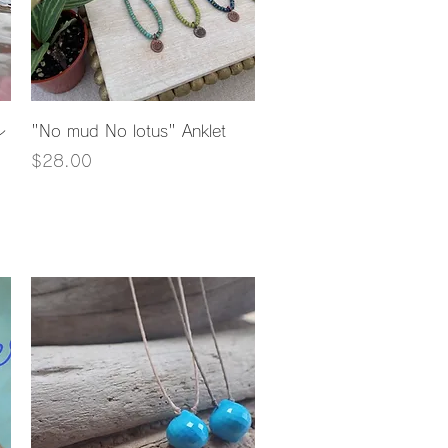
クイックビュー
レ
"No mud No lotus" Anklet
価格
$28.00