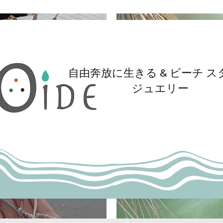
自由奔放に生きる & ビーチ ス
ジュエリー
クイックビュー
クイックビュー
owrie Calm Bracelet
Coffee Peach Moonstone
Mini Necklace
価格
30.00
価格
$46.00