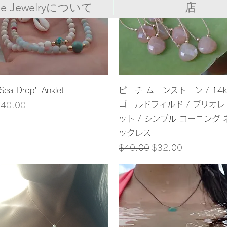
de Jewelryについて
店
クイックビュー
クイックビュー
Sea Drop" Anklet
ピーチ ムーンストーン / 14k
ゴールドフィルド / ブリオレ
価格
40.00
ット / シンプル コーニング 
ックレス
通常価格
セール価格
$40.00
$32.00