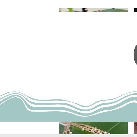
クイックビュー
"Ren" Bracelet
C
価格
$30.00
$