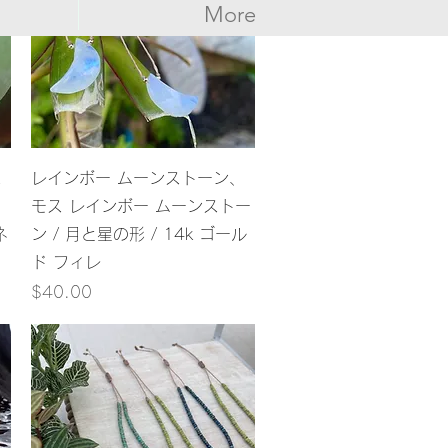
More
クイックビュー
レインボー ムーンストーン、
モス レインボー ムーンストー
ネ
ン / 月と星の形 / 14k ゴール
ド フィレ
価格
$40.00