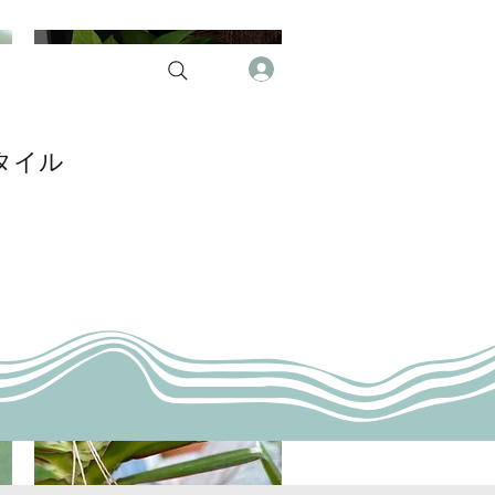
タイル
クイックビュー
Ami Necklace
価格
$90.00