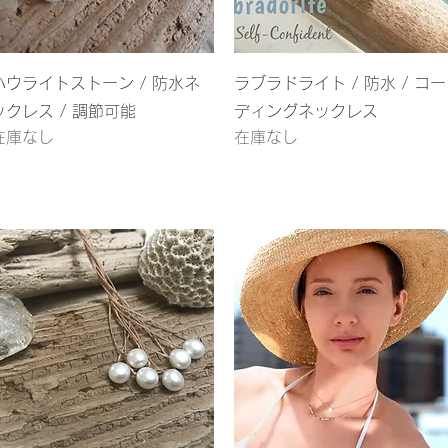
クイックビュー
クイックビュー
ハウライトストーン / 防水ネ
ラブラドライト / 防水 / コー
ックレス / 調節可能
ディングネックレス
在庫なし
在庫なし