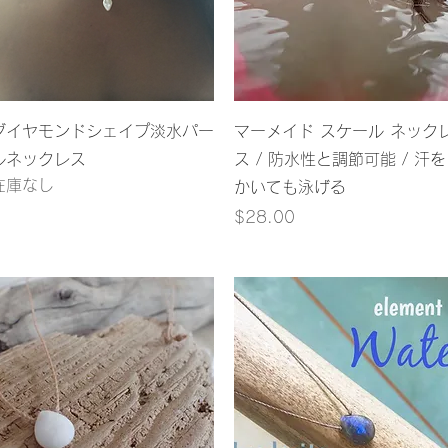
クイックビュー
クイックビュー
ダイヤモンドシェイプ淡水パー
マーメイド スケール ネック
ルネックレス
ス / 防水性と調節可能 / 汗を
在庫なし
かいても泳げる
価格
$28.00